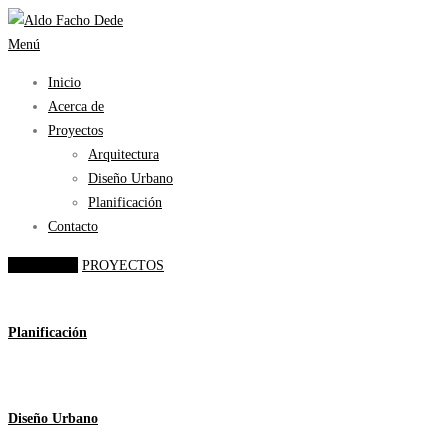
Saltar
al
Menú
contenido
Inicio
Acerca de
Proyectos
Arquitectura
Diseño Urbano
Planificación
Contacto
INGRESAR
PROYECTOS
Planificación
Diseño Urbano